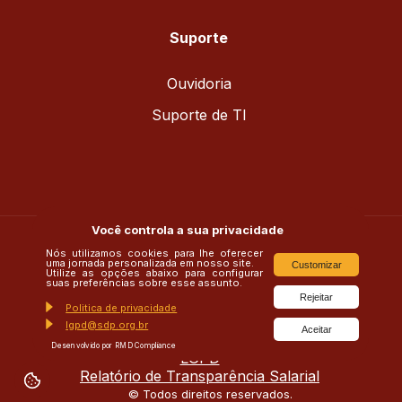
Suporte
Ouvidoria
Suporte de TI
Você controla a sua privacidade
Nós utilizamos cookies para lhe oferecer
uma jornada personalizada em nosso site.
Customizar
Utilize as opções abaixo para configurar
suas preferências sobre esse assunto.
insta/saojosetubarao
Rejeitar
Politica de privacidade
Matricular
lgpd@sdp.org.br
Aceitar
Sistema Acadêmico
Desenvolvido por RMD Compliance
LGPD
Relatório de Transparência Salarial
© Todos direitos reservados.