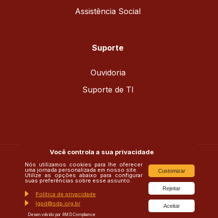
Assistência Social
Suporte
Ouvidoria
Suporte de TI
Você controla a sua privacidade
Nós utilizamos cookies para lhe oferecer
uma jornada personalizada em nosso site.
Customizar
Utilize as opções abaixo para configurar
suas preferências sobre esse assunto.
insta/saojosetubarao
Rejeitar
Politica de privacidade
Matricular
lgpd@sdp.org.br
Aceitar
Sistema Acadêmico
Desenvolvido por RMD Compliance